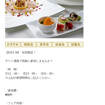
【8月】8/6 8/30限定！
デート感覚で気軽に参加しませんか？
〈時 間〉
①11：00～ ②13：00～ ➂15：00～
※上記の希望時間をご記入ください。
〈参加費〉
■無料
〈フェア内容〉