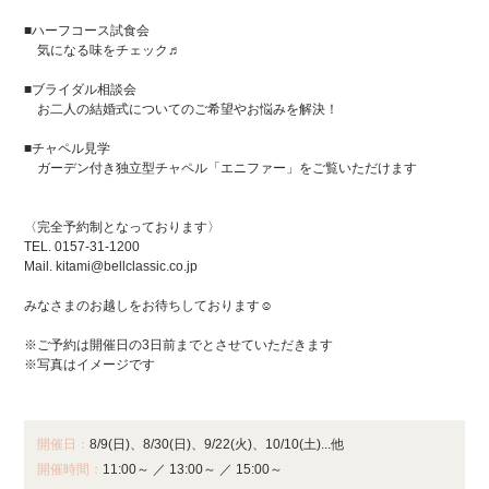
■ハーフコース試食会
気になる味をチェック♬
■ブライダル相談会
お二人の結婚式についてのご希望やお悩みを解決！
■チャペル見学
ガーデン付き独立型チャペル「エニファー」をご覧いただけます
〈完全予約制となっております〉
TEL. 0157-31-1200
Mail. kitami@bellclassic.co.jp
みなさまのお越しをお待ちしております☺
※ご予約は開催日の3日前までとさせていただきます
※写真はイメージです
開催日：
8/9(日)、8/30(日)、9/22(火)、10/10(土)...他
開催時間：
11:00～
／
13:00～
／
15:00～