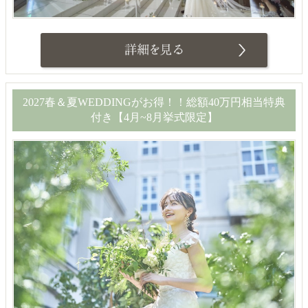
2027春＆夏WEDDINGがお得！！総額40万円相当特典
付き【4月~8月挙式限定】