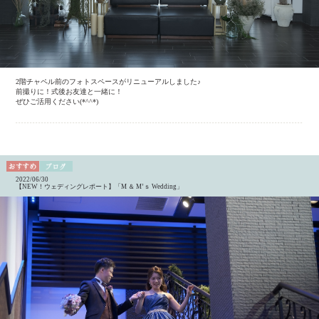
2階チャペル前のフォトスペースがリニューアルしました♪
前撮りに！式後お友達と一緒に！
ぜひご活用ください(*^^*)
2022/06/30
【NEW！ウェディングレポート】「M ＆ M’ｓ Wedding」