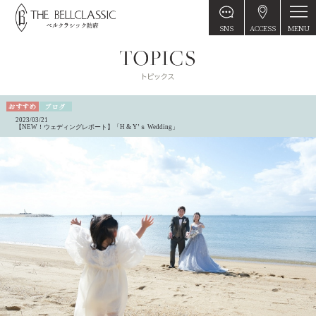
MENU
SNS
ACCESS
2023/03/21
【NEW！ウェディングレポート】「H & Y’ｓ Wedding」