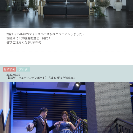
2階チャペル前のフォトスペースがリニューアルしました♪
前撮りに！式後お友達と一緒に！
ぜひご活用ください(*^^*)
2022/06/30
【NEW！ウェディングレポート】「M ＆ M’ｓ Wedding」