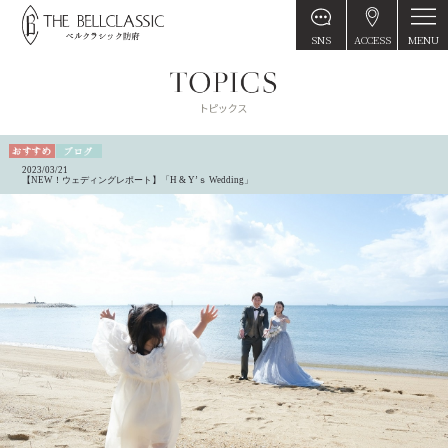
MENU
SNS
ACCESS
2023/03/21
【NEW！ウェディングレポート】「H & Y’ｓ Wedding」