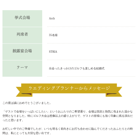
Arch
35名様
STRIA
出会ったきっかけのゴルフも楽しめる結婚式
この度は誠におめでとうございました。
「ゲストで会場をいっぱいにしたい」というおふたりのご希望通り、会場は笑顔と熱気に包まれた温かな
空間となりました。特にゴルフ大会は想像以上の盛り上がりで、ゲストの皆様にも強く印象に残る演出だ
ったと思います。
お忙しい中でのご準備でしたが、いつも明るく前向きにお打ち合わせに臨んでくださったおふたりとの時
間は、私にとっても大切な思い出です。