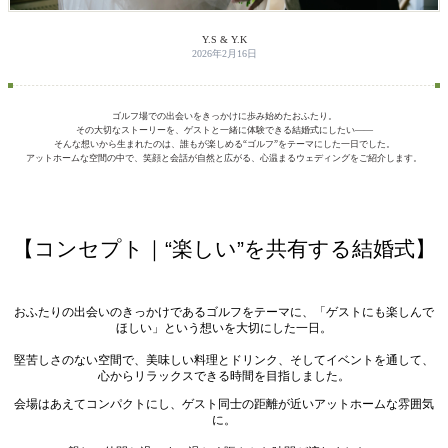
Y.S & Y.K
2026年2月16日
ゴルフ場での出会いをきっかけに歩み始めたおふたり。
その大切なストーリーを、ゲストと一緒に体験できる結婚式にしたい——
そんな想いから生まれたのは、誰もが楽しめる“ゴルフ”をテーマにした一日でした。
アットホームな空間の中で、笑顔と会話が自然と広がる、心温まるウェディングをご紹介します。
【コンセプト｜“楽しい”を共有する結婚式】
おふたりの出会いのきっかけであるゴルフをテーマに、「ゲストにも楽しんで
ほしい」という想いを大切にした一日。
堅苦しさのない空間で、美味しい料理とドリンク、そしてイベントを通して、
心からリラックスできる時間を目指しました。
会場はあえてコンパクトにし、ゲスト同士の距離が近いアットホームな雰囲気
に。