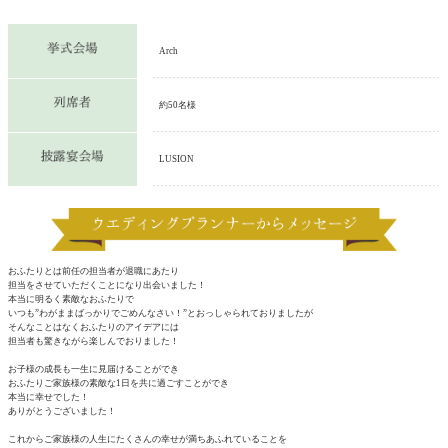
Arch
約50名様
LUSION
おふたりとは前任の担当者が退職にあたり
担当をさせていただくことになり出会いました！
本当に明るく素敵なおふたりで
いつも”わがままばっかりでごめんなさい！”とおっしゃられておりましたが
そんなことはなくおふたりのアイデアには
担当者も驚きながら楽しんでおりました！
お子様の成長も一生に見届けることができ
おふたりご家族様の素敵な1日を共に過ごすことができ
本当に幸せでした！
ありがとうございました！
これからご家族様の人生にたくさんの幸せが満ちあふれていることを