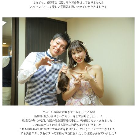
けれども、皆様本当に楽しそうで参加はしておりませんが
スタッフもすごく楽しい雰囲気を過ごさせていただきました！
ゲストの皆様が謎解きゲームをしている間
新婦様はばっさりとヘアカットをしておりました！！！
結婚式の為に伸ばした髪の毛を新郎様の手により綺麗にカットされました！
これにはゲストの皆様も驚きの歓声をあげておりました！
これも前撮りの日に結婚式で髪の毛を切りたい！というアイデアでござました。
私も美容スタッフもゲストの皆様も本当におふたりには驚かされていました！