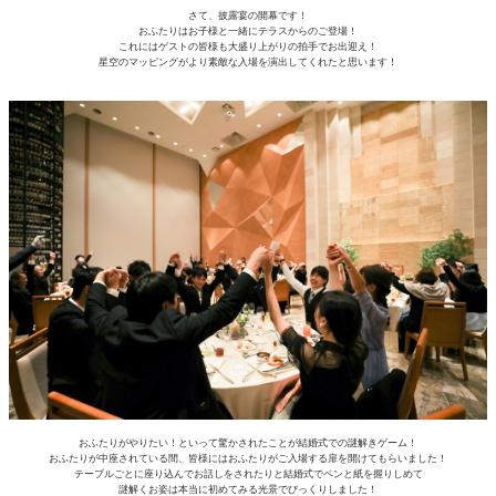
さて、披露宴の開幕です！
おふたりはお子様と一緒にテラスからのご登場！
これにはゲストの皆様も大盛り上がりの拍手でお出迎え！
星空のマッピングがより素敵な入場を演出してくれたと思います！
おふたりがやりたい！といって驚かされたことが結婚式での謎解きゲーム！
おふたりが中座されている間、皆様にはおふたりがご入場する扉を開けてもらいました！
テーブルごとに座り込んでお話しをされたりと結婚式でペンと紙を握りしめて
謎解くお姿は本当に初めてみる光景でびっくりしました！