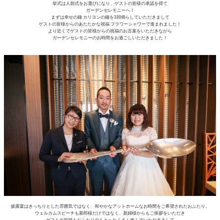
挙式は人前式をお選びになり、ゲストの皆様の承認を得て
ガーデンセレモニーへ！
まずは幸せの鐘 カリヨンの鐘を3回鳴らしていただきまして
ゲストの皆様からのあたたかな祝福 フラワーシャワーで進まれました！
より近くでゲストの皆様からの祝福のお言葉をいただきながら
ガーデンセレモニーのお時間をお過ごしいただきました！
披露宴はきっちりとした雰囲気ではなく、和やかなアットホームなお時間をご希望されたおふたり。
ウェルカムスピーチも新郎様だけではなく、新婦様からもご挨拶をいただき