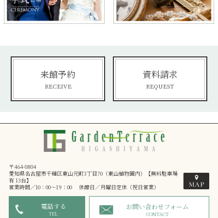
来館予約
資料請求
RECEIVE
REQUEST
〒464-0804
愛知県名古屋市千種区東山元町3丁目70（東山植物園内）【無料駐車場
有 13台】
営業時間／10：00～19：00 休館日／月曜日定休（祝日営業）
電話する
お問い合わせフォーム
TEL
CONTACT