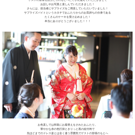
ゲストの皆様もおふたりのもとへたくさん進んでいただきまして
お話しやお写真と楽しんでいただきました！
さらには、担当者にサプライズをご用意していただいていました！
サプライズバイトというカタチでおふたりからのお気持ちの分身である
たくさんのケーキを受け止めました！
本当にありがとうございました！！！
お色直しでは和装にお着替えをされたおふたり。
華やかな赤の色打掛ときりっと黒の紋付袴で
先ほどまでのドレス姿とは全く違う雰囲気でゲストの皆様のもとへ