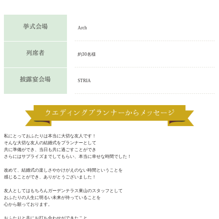
Arch
約30名様
STRIA
私にとっておふたりは本当に大切な友人です！
そんな大切な友人の結婚式をプランナーとして
共に準備ができ、当日も共に過ごすことができ
さらにはサプライズまでしてもらい、本当に幸せな時間でした！
改めて、結婚式の楽しさやかけがえのない時間ということを
感じることができ、ありがとうございました！
友人としてはもちろんガーデンテラス東山のスタッフとして
おふたりの人生に明るい未来が待っていることを
心から願っております。
おふたりと共にお打ち合わせができたこと