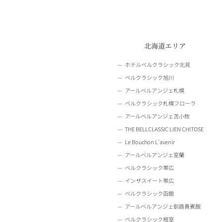
北海道エリア
ホテルベルクラシック北見
ベルクラシック旭川
アールベルアンジェ札幌
ベルクラシック札幌フローラ
アールベルアンジェ苫小牧
THE BELLCLASSIC LIEN CHITOSE
Le Bouchon L’avenir
アールベルアンジェ室蘭
ベルクラシック帯広
インザスイート帯広
ベルクラシック函館
アールベルアンジェ釧路貴賓館
ベルクラシック根室