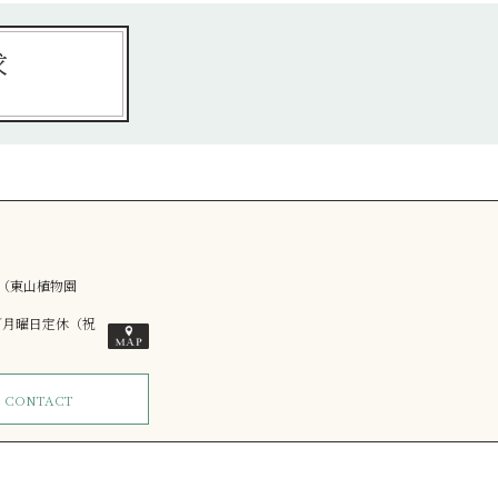
求
0（東山植物園
／月曜日定休（祝
ム
CONTACT