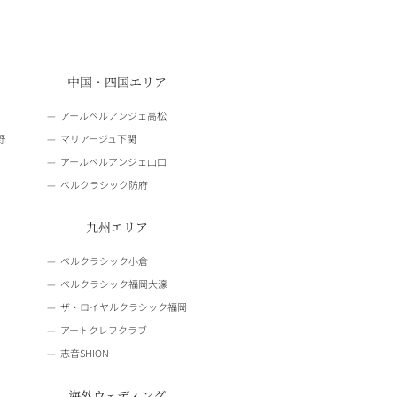
中国・四国エリア
アールベルアンジェ高松
野
マリアージュ下関
アールベルアンジェ山口
ベルクラシック防府
九州エリア
ベルクラシック小倉
ベルクラシック福岡大濠
ザ・ロイヤルクラシック福岡
アートクレフクラブ
志音SHION
海外ウェディング