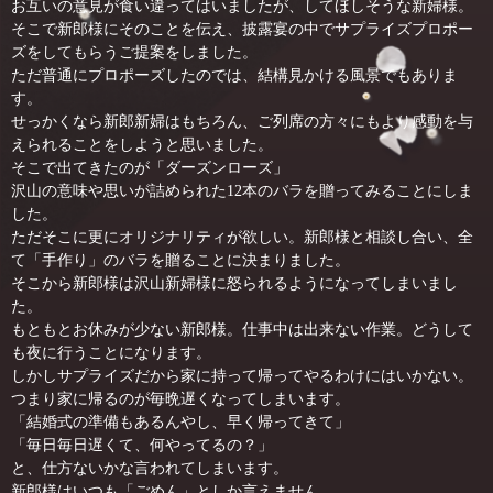
お互いの意見が食い違ってはいましたが、してほしそうな新婦様。
そこで新郎様にそのことを伝え、披露宴の中でサプライズプロポー
ズをしてもらうご提案をしました。
ただ普通にプロポーズしたのでは、結構見かける風景でもありま
す。
せっかくなら新郎新婦はもちろん、ご列席の方々にもより感動を与
えられることをしようと思いました。
そこで出てきたのが「ダーズンローズ」
沢山の意味や思いが詰められた12本のバラを贈ってみることにしま
した。
ただそこに更にオリジナリティが欲しい。新郎様と相談し合い、全
て「手作り」のバラを贈ることに決まりました。
そこから新郎様は沢山新婦様に怒られるようになってしまいまし
た。
もともとお休みが少ない新郎様。仕事中は出来ない作業。どうして
も夜に行うことになります。
しかしサプライズだから家に持って帰ってやるわけにはいかない。
つまり家に帰るのが毎晩遅くなってしまいます。
「結婚式の準備もあるんやし、早く帰ってきて」
「毎日毎日遅くて、何やってるの？」
と、仕方ないかな言われてしまいます。
新郎様はいつも「ごめん」としか言えません。