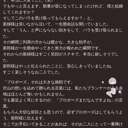
ず、本当に大変でした（笑）
でもやっと言えます。順番が逆になってしまったけれど、僕と結婚
してくれますか？
そしてこのバラを受け取ってもらえますか？」と。
新婦様は笑いながら泣いて、一生懸命話を聞いていました。
そして「うん」と声にならない頷きをして、バラを受け取られまし
た。
その瞬間ご列席の方からは暖かな、大きな拍手が。
新郎様が一生懸命やってきた努力が報われた瞬間です。
それからの新婦様はすごく笑顔がステキで、本当に嬉しそうでし
た。
新郎様はやっと伝えられたことに、安心しきっていましたね。
すごく楽しそうなお二人でした。
「プロポーズ」それは大きな挑戦です。
沢山の想いを込めて贈られる言葉には、私たちプランナーが入る余
地はほとんど無いかもしれません。
でも最近よく耳にするのが、「プロポーズまだなんですよね」の言
葉。
もちろん大切な節目とも思うので、必ずプロポーズはしてもらうよ
う、新郎様に伝えます。
そこでお手伝いできることがあれば、そのお二人にとって一番輝け