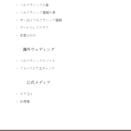
ベルクラシック小倉
ベルクラシック福岡大濠
ザ・ロイヤルクラシック福岡
アートクレフクラブ
志音SHION
海外ウェディング
ベルクラシックリゾート
ファーストウエディング
公式メディア
キタコイ
お得婚