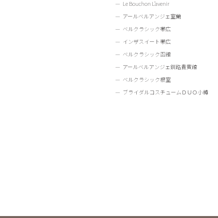
Le Bouchon L’avenir
アールベルアンジェ室蘭
ベルクラシック帯広
インザスイート帯広
ベルクラシック函館
アールベルアンジェ釧路貴賓館
ベルクラシック根室
ブライダルコスチュームＤＵＯ小樽