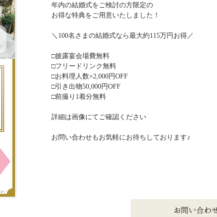
年内の結婚式をご検討の方限定の
お得な特典をご用意いたしました！
＼100名さまの結婚式なら最大約115万円お得／
□披露宴会場費無料
□フリードリンク無料
□お料理人数×2,000円OFF
□引き出物50,000円OFF
□前撮り1着分無料
詳細は画像にてご確認ください
お問い合わせもお気軽にお待ちしております♪