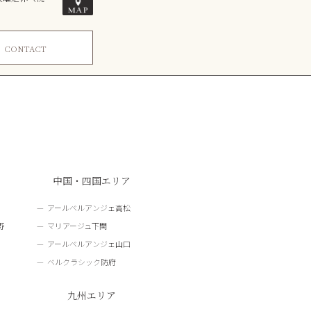
ム
CONTACT
中国・四国エリア
アールベルアンジェ高松
野
マリアージュ下関
アールベルアンジェ山口
ベルクラシック防府
九州エリア