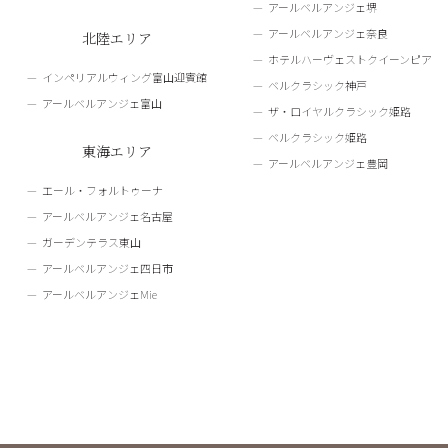
アールベルアンジェ堺
アールベルアンジェ奈良
北陸エリア
ホテルハーヴェストクイーンピア
インペリアルウィング富山迎賓館
ベルクラシック神戸
アールベルアンジェ富山
ザ・ロイヤルクラシック姫路
ベルクラシック姫路
東海エリア
アールベルアンジェ豊岡
エール・フォルトゥーナ
アールベルアンジェ名古屋
ガーデンテラス東山
アールベルアンジェ四日市
アールベルアンジェMie