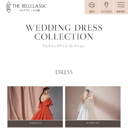
MENU
SNS
ACCESS
in essence 1st
in essence 2nd