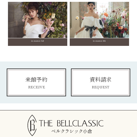
in essence 3rd
in essence 4th
来館予約
資料請求
RECEIVE
REQUEST