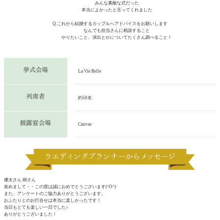
みんな素敵な式だった
本当によかったと言ってくれました
Q.これから結婚するカップルへアドバイスをお願いします
なんでも担当さんに相談すること
やりたいこと、演出とかについてたくさん調べること！
La Vie Belle
約50名
Canvas
優太さん 樹さん
改めまして・・この度は誠におめでとうございます(^O^)
また、アンケートのご協力ありがとうございます。
おふたりとのお打合せは本当に楽しかったです！
当日もとても楽しい一日でした♪
ありがとうございました！