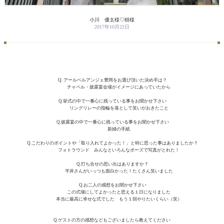
小川 優太様♡樹様
2017年10月22日
Q. アールベルアンジェ豊岡をお選び頂いた決め手は？
チャペル・披露宴会場がイメージにあっていたから
Q.挙式の中で一番心に残っている事をお聞かせ下さい
リングリレーの指輪を落として笑いがおきたこと
Q.披露宴の中で一番心に残っている事をお聞かせ下さい
新婦の手紙
Q.こだわりのポイントや「取り入れてよかった！」と特に思った事はありましたか？
フォトラウンド みんなといろんなポーズで写真がとれた！
Q.打ち合せの思い出はありますか？
平井さんがいっつも面白かった！たくさん笑いました
Q.お二人の感想をお聞かせ下さい
この式場にしてよかったと思える１日になりました
本当に最高に幸せな式でした もう１回やりたいくらい（笑）
Q.ゲストの方の感想などもございましたら教えてください