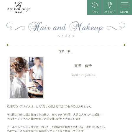
MENU
SNS
ACCESS
憧れ…夢…
東野 倫子
Noriko Higashino
結婚式のヘアメイクは、ただ“美しく整える”だけのものではありません
その日のために積み重ねてきた想い、歩んできた時間、大切な人たちへの感謝…
そのすべてをそっと輝かせる、大切な仕上げだと考えています
アールベルアンジェ堺では、おふたりの物語や花嫁さまの想いを丁寧に伺いながら、
その方らしさを最大限に引き出すヘアメイクをご提案しています