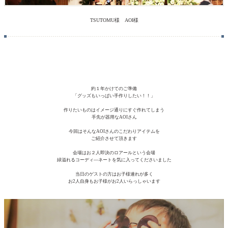
TSUTOMU様 AOI様
約１年かけてのご準備
「グッズもいっぱい手作りしたい！！」
作りたいものはイメージ通りにすぐ作れてしまう
手先が器用なAOIさん
今回はそんなAOIさんのこだわりアイテムを
ご紹介させて頂きます
会場はお２人即決のロアールという会場
緑溢れるコーディ―ネートを気に入ってくださいました
当日のゲストの方はお子様連れが多く
お2人自身もお子様がお2人いらっしゃいます