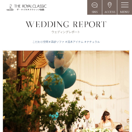
MENU
SNS
ACCESS
こだわり空間＃高砂ソファ ＃流木アイテム ＃ナチュラル