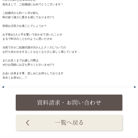
改めまして、ご結婚誠におめでとうございます！
ご結婚式から約一ヶ月が経ち
時の経つ速さに驚きを感じております(^^)
皆様お元気でお過ごしでしょうか？
お子様お2人と手を繋いで歩かせて頂いたことが
まるで昨日のことかのように思いだされ
当然ですがご結婚式後AOIさんとグッズについての
お打ち合わせをすることもなくなり少し寂しく感じています…
またお近くまでお越しの際は
ぜひお気軽にお立ち寄りくださいませ(^^)
お会い出来ます事、楽しみにお待ちしております
末永くお幸せに…♡