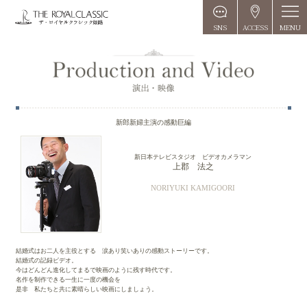
MENU
SNS
ACCESS
新郎新婦主演の感動巨編
新日本テレビスタジオ ビデオカメラマン
上郡 法之
NORIYUKI KAMIGOORI
結婚式はお二人を主役とする 涙あり笑いありの感動ストーリーです。
結婚式の記録ビデオ。
今はどんどん進化してまるで映画のように残す時代です。
名作を制作できる一生に一度の機会を
是非 私たちと共に素晴らしい映画にしましょう。