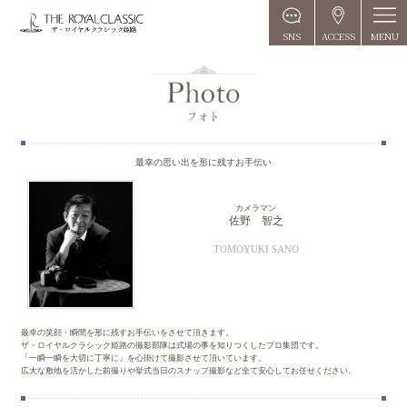
MENU
SNS
ACCESS
最幸の思い出を形に残すお手伝い
カメラマン
佐野 智之
TOMOYUKI SANO
最幸の笑顔・瞬間を形に残すお手伝いをさせて頂きます。
ザ・ロイヤルクラシック姫路の撮影部隊は式場の事を知りつくしたプロ集団です。
「一瞬一瞬を大切に丁寧に」を心掛けて撮影させて頂いています。
広大な敷地を活かした前撮りや挙式当日のスナップ撮影など全て安心してお任せください。