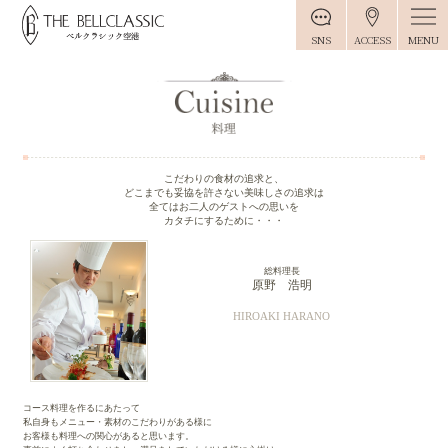
MENU
SNS
ACCESS
こだわりの食材の追求と、
どこまでも妥協を許さない美味しさの追求は
全てはお二人のゲストへの思いを
カタチにするために・・・
総料理長
原野 浩明
HIROAKI HARANO
コース料理を作るにあたって
私自身もメニュー・素材のこだわりがある様に
お客様も料理への関心があると思います。