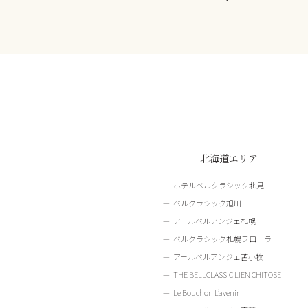
北海道エリア
ホテルベルクラシック北見
ベルクラシック旭川
アールベルアンジェ札幌
ベルクラシック札幌フローラ
アールベルアンジェ苫小牧
THE BELLCLASSIC LIEN CHITOSE
Le Bouchon L’avenir