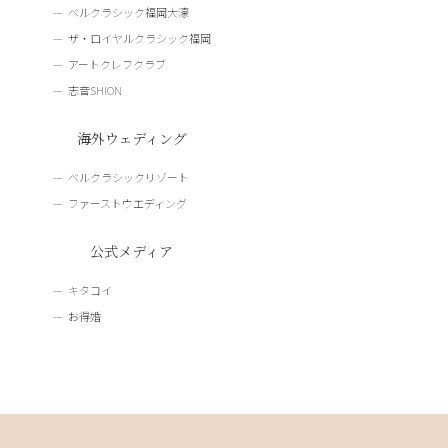
ベルクラシック福岡大濠
ザ・ロイヤルクラシック福岡
アートクレフクラブ
志音SHION
海外ウェディング
ベルクラシックリゾート
ファーストウエディング
公式メディア
キタコイ
お得婚