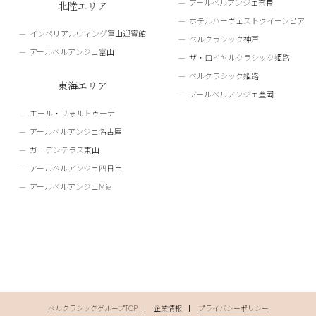
アールベルアンジェ奈良
北陸エリア
ホテルハーヴェストクイーンピア
インペリアルウィング富山迎賓館
ベルクラシック神戸
アールベルアンジェ富山
ザ・ロイヤルクラシック姫路
ベルクラシック姫路
東海エリア
アールベルアンジェ豊岡
エール・フォルトゥーナ
アールベルアンジェ名古屋
ガーデンテラス東山
アールベルアンジェ四日市
アールベルアンジェMie
ベルクラシックグループTOP
企業情報
プライバシーポリシー