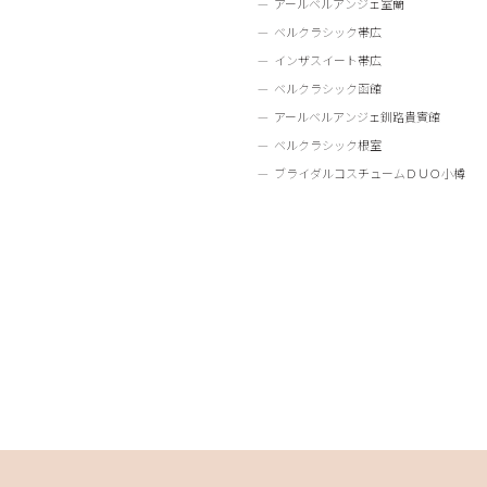
アールベルアンジェ室蘭
ベルクラシック帯広
インザスイート帯広
ベルクラシック函館
アールベルアンジェ釧路貴賓館
ベルクラシック根室
ブライダルコスチュームＤＵＯ小樽