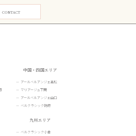
ム
CONTACT
中国・四国エリア
アールベルアンジェ高松
野
マリアージュ下関
アールベルアンジェ山口
ベルクラシック防府
九州エリア
ベルクラシック小倉