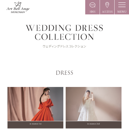
MENU
SNS
ACCESS
in essence 1st
in essence 2nd