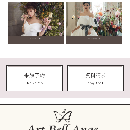
in essence 3rd
in essence 4th
来館予約
資料請求
RECEIVE
REQUEST