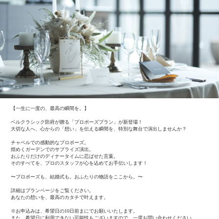
【一生に一度の、最高の瞬間を。】
ベルクラシック防府が贈る「プロポーズプラン」が新登場！
大切な人へ、心からの「想い」を伝える瞬間を、特別な舞台で演出しませんか？
チャペルでの感動的なプロポーズ。
煌めくガーデンでのサプライズ演出。
おふたりだけのディナータイムに忍ばせた言葉。
そのすべてを、プロのスタッフが心を込めてお手伝いします！
〜プロポーズも、結婚式も。おふたりの物語をここから。〜
詳細はプランページをご覧ください。
あなたの想いを、最高のカタチで叶えます。
※お申込みは、希望日の10日前まにでお願いいたします。
また、希望日に利用できない可能性もございますので、一度お問い合わせください。