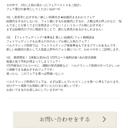
その中で、3月に人気の高かったフェアベスト３をご紹介♪
フェア選びの参考にしてくださいね(#^^#)
3位 ＼初見学におすすめ／嬉しい特典付き★結婚式まるわかりフェア
結婚式をするかしないか、フォト婚にするか結婚式にするか、人数は何人呼ぶかなど、悩
んでることが多くてまだ全然決まってない！というカップル様におすすめ！
まずは結婚式のプロに相談することで、新たな発見があるかもしれません♪
2位 【フォトウェディング×食事会】新しい結婚式♪フォト婚相談会
フォトウェディングをお考えの方のカップル様に人気のフェア！
ベルクラシック防府では、フォトウェディング後食事会もできるプランがあるんです。
新しい結婚式の形として人気急上昇中のフォト婚について、わかりやすくご説明します。
1位 満席間近！【来館人気No1】3万円コース無料試食×光の挙式体験
毎週人気で予約が埋まってしまうフェア！
3万円相当のフルコースに、感動の挙式体験など、ベルクラシック防府のすべてがしっか
り体験できる超おすすめフェアです♪
迷ったら、このフェアを選べば間違いなし☆
ベルクラシック防府のフェアは、まずは楽しんでいただくことを第一に考えております。
ぜひデート感覚でお気軽に来ていただけると嬉しいです♪
お会いできるのを楽しみにしています(#^^#)