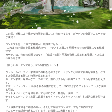
この度、皆様により豊かな時間をお過ごしいただけるよう、ガーデンの全面リニューアル
が決定！
コンセプトは、「過ごす時間が、結婚式になる。」
これまでの“演出を見る結婚式”から、 “ゲストと過ごす時間そのものが価値になる結婚
式”に。
ガーデンは、ただの空間ではなく 「会話・笑顔・写真が自然に生まれる場所」へと生ま
れ変わります。
【新しいガーデンで叶う、5つの特別なシーン】
ウェルカムパーティ：挙式後の感動をそのままに、ドリンクと軽食で自由な歓談を。ゲス
トと交流深まる新しい時間が生まれます。
ガーデン挙式：緑豊かなアーチの下で、型にはまらない自由でナチュラルな挙式を行えま
す。
デザートビュッフェ： 新設される水盤のほとりで、SNS映えするフォトジェニックな演出
も可能。
フォトタイム：どこを切り取っても絵になる、特別な「演出」に。
ナイトウエディング：水面に反射するライトアップとキャンドルが、幻想的な夜を彩りま
す。
9月以降の挙式をご検討の方へ、今だけの特別プランやフェアをご案内中です。
リニューアル記念特典もございます。お気軽にご来館ください♪