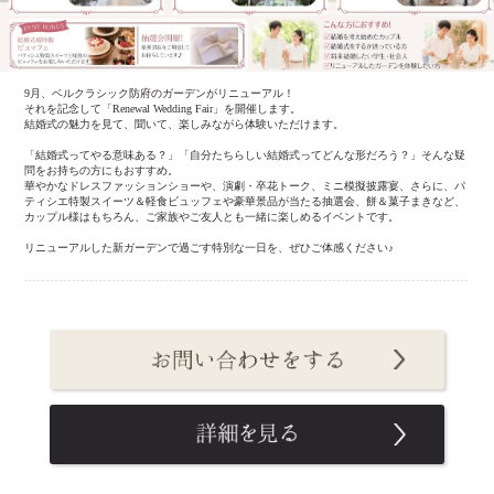
9月、ベルクラシック防府のガーデンがリニューアル！
それを記念して「Renewal Wedding Fair」を開催します。
結婚式の魅力を見て、聞いて、楽しみながら体験いただけます。
「結婚式ってやる意味ある？」「自分たちらしい結婚式ってどんな形だろう？」そんな疑
問をお持ちの方にもおすすめ。
華やかなドレスファッションショーや、演劇・卒花トーク、ミニ模擬披露宴、さらに、パ
ティシエ特製スイーツ＆軽食ビュッフェや豪華景品が当たる抽選会、餅＆菓子まきなど、
カップル様はもちろん、ご家族やご友人とも一緒に楽しめるイベントです。
リニューアルした新ガーデンで過ごす特別な一日を、ぜひご体感ください♪