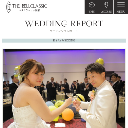
MENU
SNS
ACCESS
D＆A's WEDDING