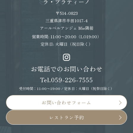
ラ・プラティーノ
するため（本人確認を行うことを含
む）
〒514-0823
三重県津市半田1017-4
・ ユーザーが利用中のサービスの新機
アールベルアンジェ Mie隣接
能、更新情報、キャンペーン等及び当
営業時間: 11:00〜20:00（LO19:00）
社が提供する他のサービスの案内のメ
定休日: 火曜日（祝日除く）
ールを送付するため ・ メンテナンス、
重要なお知らせなど必要に応じたご連
お電話でのお問い合わせ
絡のため
Tel.059-226-7555
・ 利用規約に違反したユーザーや、不
正・不当な目的でサービスを利用しよ
受付時間：11:00〜19:00 / 定休日：火曜日（祝祭日除く）
うとするユーザーの特定をし、ご利用
お問い合わせフォーム
をお断りするため ・ ユーザーにご自身
レストラン予約
の登録情報の閲覧や変更、削除、ご利
用状況の閲覧を行っていただくため