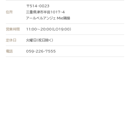
及び容貌、指紋、声紋にかかるデー
〒514-0823
タ、及び健康保険証の保険者番号など
住所
三重県津市半田1017-4
の当該情報単体から特定の個人を識別
アールベルアンジェ Mie隣接
できる情報（個人識別情報）を指しま
営業時間
11:00〜20:00（LO19:00）
す。
定休日
火曜日（祝日除く）
電話
059-226-7555
第2条（個人情報の収集方法）
当社は、ユーザーが利用登録をする
際に氏名、生年月日、住所、電話番
号、メールアドレス、銀行口座番号、
クレジットカード番号、運転免許証番
号などの個人情報をお尋ねすることが
あります。また、ユーザーと提携先な