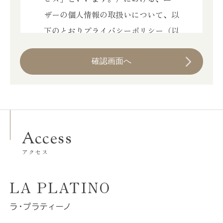
ザーの個人情報の取扱いについて、以
下のとおりプライバシーポリシー（以
下、「本ポリシー」といいます。）を
定めます。
第1条（個人情報）
「個人情報」とは、個人情報保護法
Access
にいう「個人情報」を指すものとし、
アクセス
生存する個人に関する情報であって、
当該情報に含まれる氏名、生年月日、
LA PLATINO
住所、電話番号、連絡先その他の記述
等により特定の個人を識別できる情報
ラ・プラティーノ