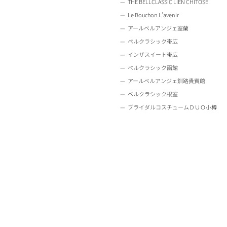
THE BELLCLASSIC LIEN CHITOSE
Le Bouchon L’avenir
アールベルアンジェ室蘭
ベルクラシック帯広
インザスイート帯広
ベルクラシック函館
アールベルアンジェ釧路貴賓館
ベルクラシック根室
ブライダルコスチュームＤＵＯ小樽