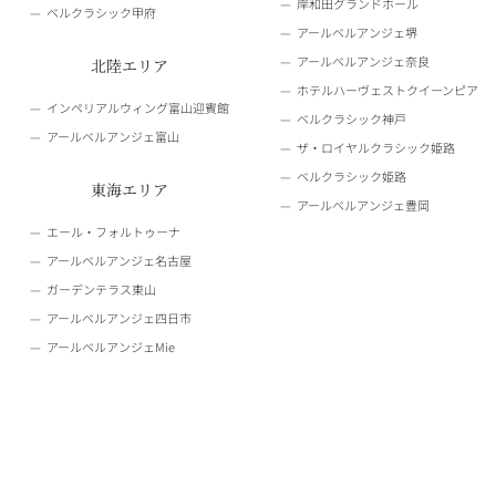
岸和田グランドホール
ベルクラシック甲府
アールベルアンジェ堺
アールベルアンジェ奈良
北陸エリア
ホテルハーヴェストクイーンピア
インペリアルウィング富山迎賓館
ベルクラシック神戸
アールベルアンジェ富山
ザ・ロイヤルクラシック姫路
ベルクラシック姫路
東海エリア
アールベルアンジェ豊岡
エール・フォルトゥーナ
アールベルアンジェ名古屋
ガーデンテラス東山
アールベルアンジェ四日市
アールベルアンジェMie