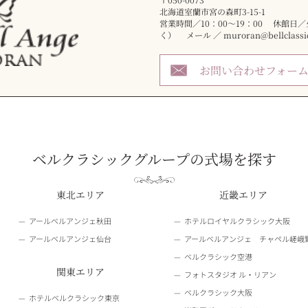
北海道室蘭市宮の森町3-15-1
営業時間／10：00～19：00 休館日
く） メール ／ muroran@bellclassic.
お問い合わせフォー
ベルクラシックグループの式場を探す
東北エリア
近畿エリア
アールベルアンジェ秋田
ホテルロイヤルクラシック大阪
アールベルアンジェ仙台
アールベルアンジェ チャペル嵯峨
ベルクラシック空港
関東エリア
フォトスタジオ ル・リアン
ベルクラシック大阪
ホテルベルクラシック東京