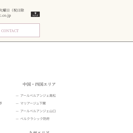
／火曜日（祝日除
co.jp
ム
CONTACT
中国・四国エリア
アールベルアンジェ高松
野
マリアージュ下関
アールベルアンジェ山口
ベルクラシック防府
九州エリア