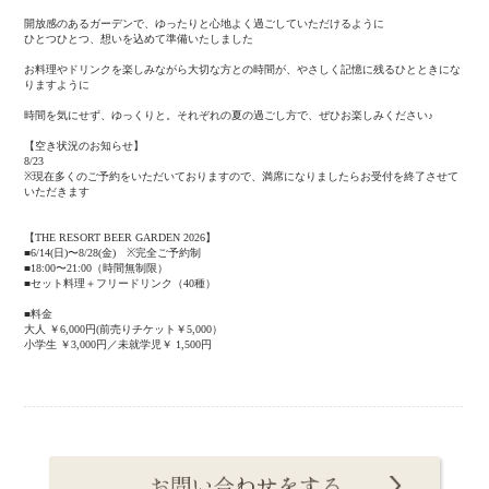
開放感のあるガーデンで、ゆったりと心地よく過ごしていただけるように
ひとつひとつ、想いを込めて準備いたしました
お料理やドリンクを楽しみながら大切な方との時間が、やさしく記憶に残るひとときにな
りますように
時間を気にせず、ゆっくりと。それぞれの夏の過ごし方で、ぜひお楽しみください♪
【空き状況のお知らせ】
8/23
※現在多くのご予約をいただいておりますので、満席になりましたらお受付を終了させて
いただきます
【THE RESORT BEER GARDEN 2026】
■6/14(日)〜8/28(金) ※完全ご予約制
■18:00〜21:00（時間無制限）
■セット料理＋フリードリンク（40種）
■料金
大人 ￥6,000円(前売りチケット￥5,000）
小学生 ￥3,000円／未就学児￥ 1,500円