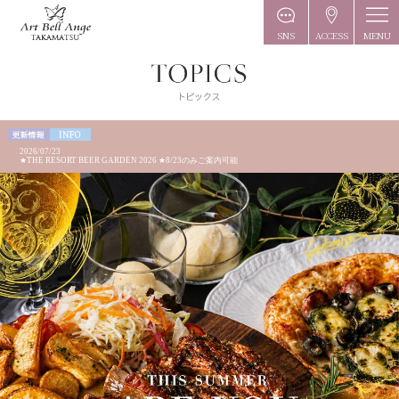
MENU
SNS
ACCESS
2026/07/23
★THE RESORT BEER GARDEN 2026 ★8/23のみご案内可能