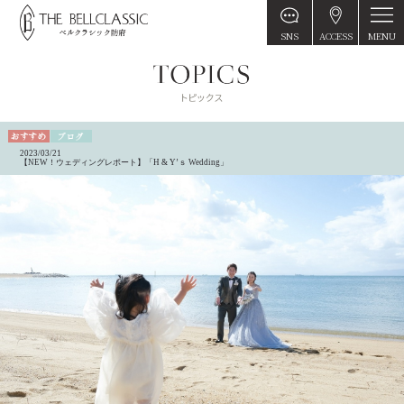
MENU
SNS
ACCESS
2023/03/21
【NEW！ウェディングレポート】「H & Y’ｓ Wedding」