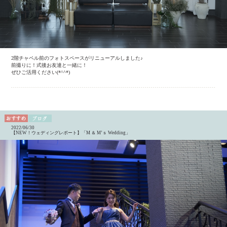
2階チャペル前のフォトスペースがリニューアルしました♪
前撮りに！式後お友達と一緒に！
ぜひご活用ください(*^^*)
2022/06/30
【NEW！ウェディングレポート】「M ＆ M’ｓ Wedding」