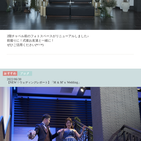
2階チャペル前のフォトスペースがリニューアルしました♪
前撮りに！式後お友達と一緒に！
ぜひご活用ください(*^^*)
2022/06/30
【NEW！ウェディングレポート】「M ＆ M’ｓ Wedding」