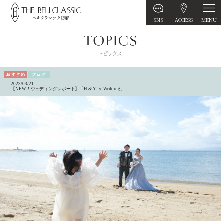
MENU
SNS
ACCESS
2023/03/21
【NEW！ウェディングレポート】「H & Y’ｓ Wedding」